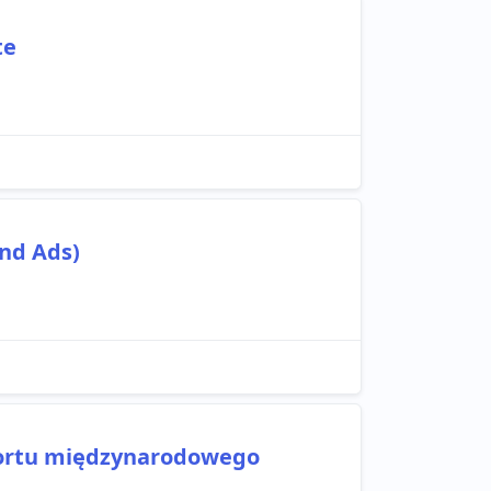
te
ond Ads)
portu międzynarodowego