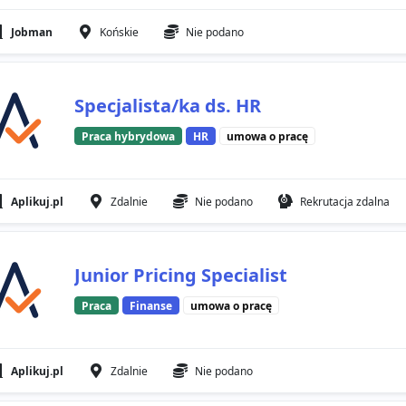
Jobman
Końskie
Nie podano
Specjalista/ka ds. HR
Praca hybrydowa
HR
umowa o pracę
Aplikuj.pl
Zdalnie
Nie podano
Rekrutacja zdalna
Junior Pricing Specialist
Praca
Finanse
umowa o pracę
Aplikuj.pl
Zdalnie
Nie podano