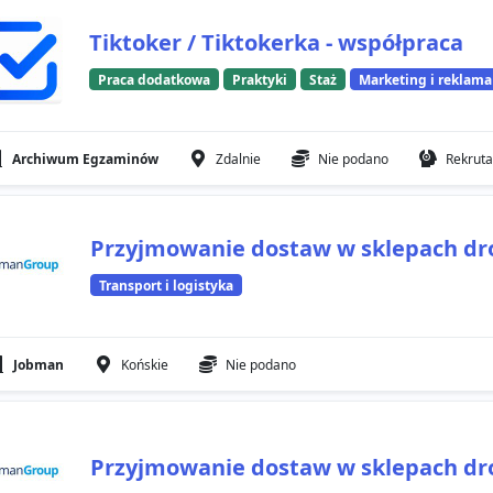
Tiktoker / Tiktokerka - współpraca
Praca dodatkowa
Praktyki
Staż
Marketing i reklama
Archiwum Egzaminów
Zdalnie
Nie podano
Rekruta
Przyjmowanie dostaw w sklepach dr
Transport i logistyka
Jobman
Końskie
Nie podano
Przyjmowanie dostaw w sklepach dr