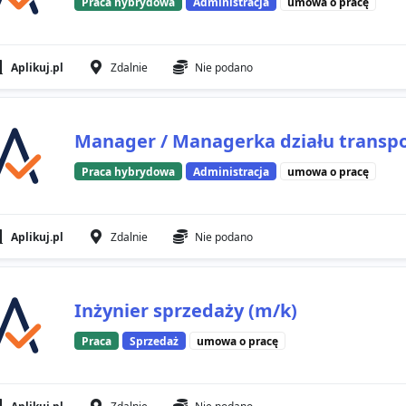
Praca hybrydowa
Administracja
umowa o pracę
Aplikuj.pl
Zdalnie
Nie podano
Manager / Managerka działu trans
Praca hybrydowa
Administracja
umowa o pracę
Aplikuj.pl
Zdalnie
Nie podano
Inżynier sprzedaży (m/k)
Praca
Sprzedaż
umowa o pracę