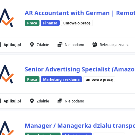
AR Accountant with German | Remo
Praca
Finanse
umowa o pracę
Aplikuj.pl
Zdalnie
Nie podano
Rekrutacja zdalna
Senior Advertising Specialist (Amaz
Praca
Marketing i reklama
umowa o pracę
Aplikuj.pl
Zdalnie
Nie podano
Manager / Managerka działu trans