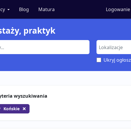
cy
Blog
Matura
Logowanie
staży, praktyk
Ukryj ogłosz
yteria wyszukiwania
Końskie