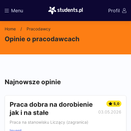
Menu
Profil
Home
Pracodawcy
Opinie o pracodawcach
Najnowsze opinie
Praca dobra na dorobienie
5,0
jak i na stałe
03.05.2026
Praca na stanowisku Liczący (zagranica)
Invent