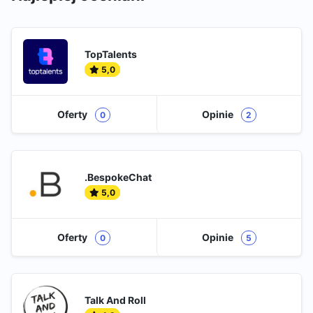
TopTalents
5,0
Oferty
Opinie
0
2
.BespokeChat
5,0
Oferty
Opinie
0
5
Talk And Roll