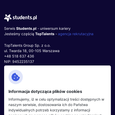
Serwis
Students.pl
- uniwersum kariery
Jesteśmy częścią
TopTalents
-
agencja rekrutacyjna
TopTalents Group Sp. z o.o.
ul. Twarda 18, 00-105 Warszawa
+48 518 637 436
NIP: 9452235137
Kontakt
Polityka cookies
Facebook
Polityka prywatności
Informacja dotycząca plików cookies
Twitter
Partnerzy
Informujemy, iż w celu optymalizacji treści dostępnych w
LinkedIn
Wydarzenia
naszym serwisie, dostosowania ich do Państwa
indywidualnych potrzeb korzystamy z informacji