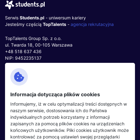
Serwis
Students.pl
- uniwersum kariery
Jesteśmy częścią
TopTalents
-
agencja rekrutacyjna
TopTalents Group Sp. z o.o.
ul. Twarda 18, 00-105 Warszawa
+48 518 637 436
NIP: 9452235137
Kontakt
Polityka cookies
Facebook
Polityka prywatności
Informacja dotycząca plików cookies
Twitter
Partnerzy
Informujemy, iż w celu optymalizacji treści dostępnych w
LinkedIn
Wydarzenia
naszym serwisie, dostosowania ich do Państwa
indywidualnych potrzeb korzystamy z informacji
zapisanych za pomocą plików cookies na urządzeniach
Kandydaci
Pracodawcy
końcowych użytkowników. Pliki cookies użytkownik może
kontrolować za pomocą ustawień swojej przeglądarki
Regulamin kandydata
Regulamin pracodawcy