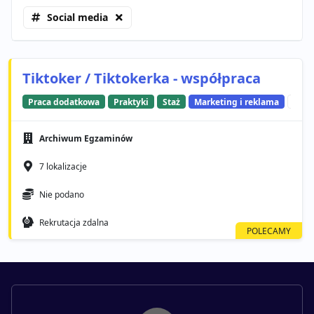
Social media
Tiktoker / Tiktokerka - współpraca
Praca dodatkowa
Praktyki
Staż
Marketing i reklama
Soci
Archiwum Egzaminów
7 lokalizacje
Nie podano
Rekrutacja zdalna