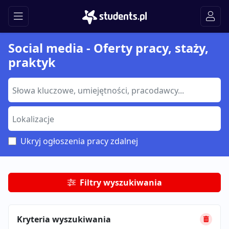
Social media - Oferty pracy, staży,
praktyk
Ukryj ogłoszenia pracy zdalnej
Filtry wyszukiwania
Kryteria wyszukiwania