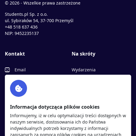
© 2026 - Wszelkie prawa zastrzeżone
Students.pl Sp. z o.o.
ul. Sybiraków 54, 37-700 Przemyśl
+48 518 637 436
NIP: 9452235137
Kontakt
Na skróty
Email
Wydarzenia
Facebook
Partnerzy
Twitter
Rekrutujemy
sprawdź
LinkedIn
Polityka cookies
Informacja dotycząca plików cookies
Polityka prywatności
Informujemy, iż w celu optymalizacji treści dostępnych w
naszym serwisie, dostosowania ich do Państwa
indywidualnych potrzeb korzystamy z informacji
Kandydaci
Pracodawcy
zapisanych za pomocą plików cookies na urządzeniach