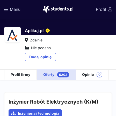
Menu
Profil
Aplikuj.pl
Zdalnie
Nie podano
Dodaj opinię
Profil firmy
Oferty
Opinie
5202
0
Inżynier Robót Elektrycznych (K/M)
Inżynieria i technologia