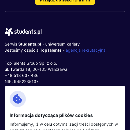
Serwis
Students.pl
- uniwersum kariery
Jesteśmy częścią
TopTalents
-
agencja rekrutacyjna
TopTalents Group Sp. z o.o.
ul. Twarda 18, 00-105 Warszawa
+48 518 637 436
NIP: 9452235137
Kontakt
Polityka cookies
Facebook
Polityka prywatności
Informacja dotycząca plików cookies
Twitter
Partnerzy
Informujemy, iż w celu optymalizacji treści dostępnych w
LinkedIn
Wydarzenia