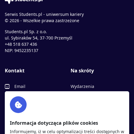
Serwis Students.pl - uniwersum kariery
© 2026 - Wszelkie prawa zastrzeżone
Students.pl Sp. z o.o.
ul. Sybiraków 54, 37-700 Przemyśl
+48 518 637 436
NIP: 9452235137
Kontakt
Na skróty
Email
Wydarzenia
Facebook
Partnerzy
Twitter
Rekrutujemy
sprawdź
LinkedIn
Polityka cookies
Informacja dotycząca plików cookies
Polityka prywatności
Informujemy, iż w celu optymalizacji treści dostępnych w