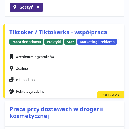
Gostyń
Tiktoker / Tiktokerka - współpraca
Praca dodatkowa
Praktyki
Staż
Marketing i reklama
Soci
Archiwum Egzaminów
Zdalnie
Nie podano
Rekrutacja zdalna
Praca przy dostawach w drogerii
kosmetycznej