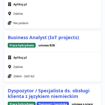
Aplikuj.pl
Zdalnie
Nie podano
Business Analyst (IoT projects)
Praca hybrydowa
umowa B2B
Aplikuj.pl
Zdalnie
20664 - 26814zł
Dyspozytor / Specjalista ds. obsługi
klienta z językiem niemieckim
Praca hybrydowa
Transport i logistyka
umowa o pracę