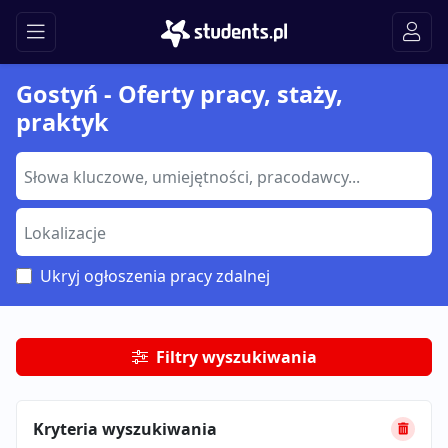
Gostyń - Oferty pracy, staży,
praktyk
Ukryj ogłoszenia pracy zdalnej
Filtry wyszukiwania
Kryteria wyszukiwania