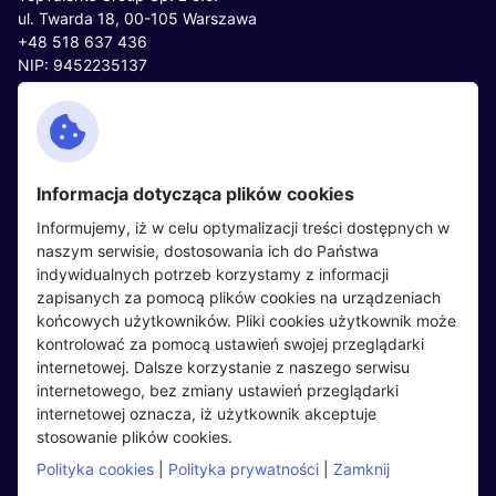
ul. Twarda 18, 00-105 Warszawa
+48 518 637 436
NIP: 9452235137
Kontakt
Polityka cookies
Facebook
Polityka prywatności
Informacja dotycząca plików cookies
Twitter
Partnerzy
Informujemy, iż w celu optymalizacji treści dostępnych w
LinkedIn
Wydarzenia
naszym serwisie, dostosowania ich do Państwa
indywidualnych potrzeb korzystamy z informacji
zapisanych za pomocą plików cookies na urządzeniach
Kandydaci
Pracodawcy
końcowych użytkowników. Pliki cookies użytkownik może
kontrolować za pomocą ustawień swojej przeglądarki
Regulamin kandydata
Regulamin pracodawcy
internetowej. Dalsze korzystanie z naszego serwisu
Oferty pracy
Dodaj ogłoszenie
internetowego, bez zmiany ustawień przeglądarki
internetowej oznacza, iż użytkownik akceptuje
Pracodawcy
stosowanie plików cookies.
Opinie o pracodawcach
Polityka cookies
|
Polityka prywatności
|
Zamknij