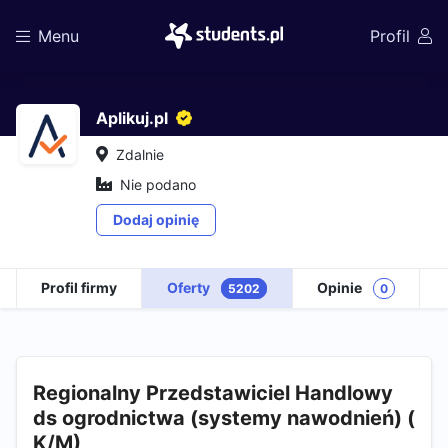
Menu
Profil
Aplikuj.pl
Zdalnie
Nie podano
Dodaj opinię
Profil firmy
Oferty
Opinie
5202
0
Regionalny Przedstawiciel Handlowy
ds ogrodnictwa (systemy nawodnień) (
K/M)