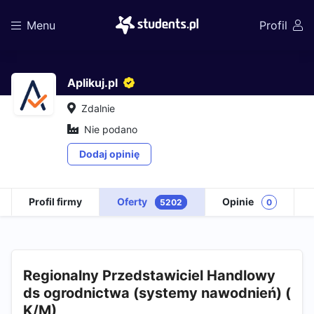
Menu
Profil
Aplikuj.pl
Zdalnie
Nie podano
Dodaj opinię
Profil firmy
Oferty
Opinie
5202
0
Regionalny Przedstawiciel Handlowy
ds ogrodnictwa (systemy nawodnień) (
K/M)