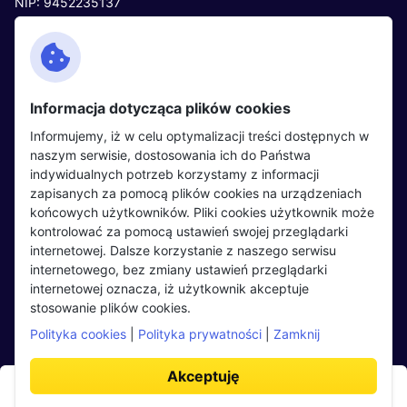
NIP: 9452235137
Kontakt
Polityka cookies
Facebook
Polityka prywatności
Informacja dotycząca plików cookies
Twitter
Partnerzy
Informujemy, iż w celu optymalizacji treści dostępnych w
LinkedIn
Wydarzenia
naszym serwisie, dostosowania ich do Państwa
indywidualnych potrzeb korzystamy z informacji
zapisanych za pomocą plików cookies na urządzeniach
Kandydaci
Pracodawcy
końcowych użytkowników. Pliki cookies użytkownik może
kontrolować za pomocą ustawień swojej przeglądarki
Regulamin kandydata
Regulamin pracodawcy
internetowej. Dalsze korzystanie z naszego serwisu
Oferty pracy
Dodaj ogłoszenie
internetowego, bez zmiany ustawień przeglądarki
internetowej oznacza, iż użytkownik akceptuje
Pracodawcy
stosowanie plików cookies.
Opinie o pracodawcach
Polityka cookies
|
Polityka prywatności
|
Zamknij
Blog
Akceptuję
Aplikuj teraz