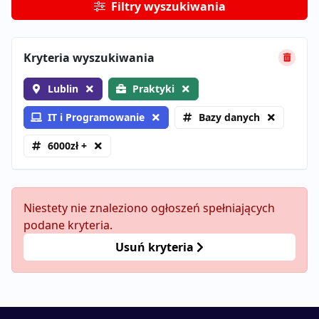
Filtry wyszukiwania
Kryteria wyszukiwania
Lublin
Praktyki
IT i Programowanie
Bazy danych
6000zł +
Niestety nie znaleziono ogłoszeń spełniających
podane kryteria.
Usuń kryteria