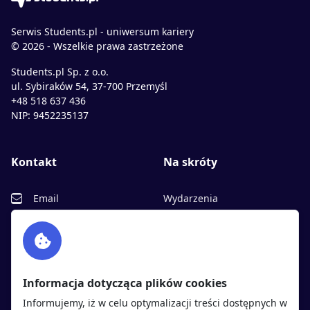
Serwis Students.pl - uniwersum kariery
© 2026 - Wszelkie prawa zastrzeżone
Students.pl Sp. z o.o.
ul. Sybiraków 54, 37-700 Przemyśl
+48 518 637 436
NIP: 9452235137
Kontakt
Na skróty
Email
Wydarzenia
Facebook
Partnerzy
Twitter
Rekrutujemy
sprawdź
LinkedIn
Polityka cookies
Informacja dotycząca plików cookies
Polityka prywatności
Informujemy, iż w celu optymalizacji treści dostępnych w