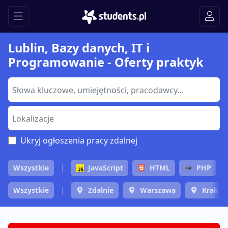
Lublin, Bazy danych, IT i
Programowanie - Oferty praktyk
Ukryj ogłoszenia pracy zdalnej
Wszystkie
JavaScript
HTML
PHP
Wszystkie
Zdalnie
Warszawa
Krakó