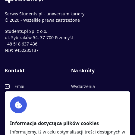
Serwis Students.pl - uniwersum kariery
© 2026 - Wszelkie prawa zastrzeżone
Students.pl Sp. z o.o.
ul. Sybiraków 54, 37-700 Przemyśl
+48 518 637 436
NIP: 9452235137
Kontakt
Na skróty
Email
Wydarzenia
Facebook
Partnerzy
Twitter
Rekrutujemy
sprawdź
LinkedIn
Polityka cookies
Informacja dotycząca plików cookies
Polityka prywatności
Informujemy, iż w celu optymalizacji treści dostępnych w