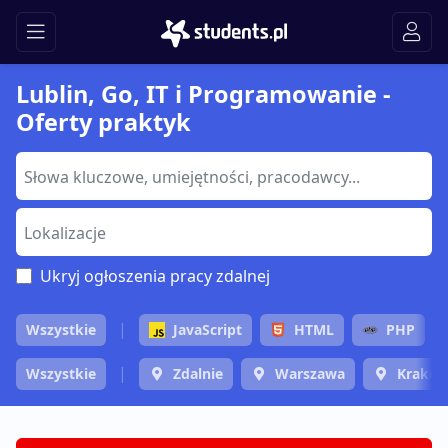
Lublin, Go, IT i Programowanie -
Oferty praktyk
Ukryj ogłoszenia pracy zdalnej
Wszystkie
JavaScript
HTML
PHP
Wszystkie
Zdalnie
Warszawa
Krakó