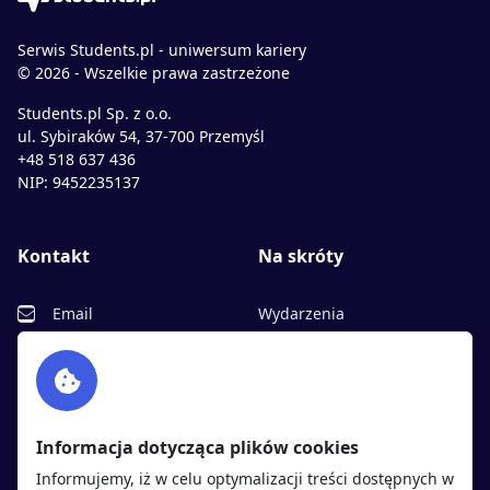
Serwis Students.pl - uniwersum kariery
© 2026 - Wszelkie prawa zastrzeżone
Students.pl Sp. z o.o.
ul. Sybiraków 54, 37-700 Przemyśl
+48 518 637 436
NIP: 9452235137
Kontakt
Na skróty
Email
Wydarzenia
Facebook
Partnerzy
Twitter
Rekrutujemy
sprawdź
LinkedIn
Polityka cookies
Informacja dotycząca plików cookies
Polityka prywatności
Informujemy, iż w celu optymalizacji treści dostępnych w