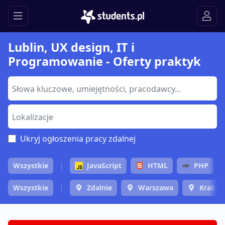
Lublin, UX design, IT i
Programowanie - Oferty praktyk
Ukryj ogłoszenia pracy zdalnej
Wszystkie
JavaScript
HTML
PHP
Wszystkie
Zdalnie
Warszawa
Krakó