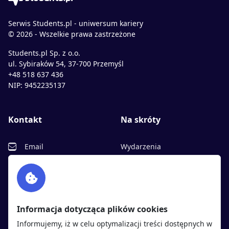
Serwis Students.pl - uniwersum kariery
© 2026 - Wszelkie prawa zastrzeżone
Students.pl Sp. z o.o.
ul. Sybiraków 54, 37-700 Przemyśl
+48 518 637 436
NIP: 9452235137
Kontakt
Na skróty
Email
Wydarzenia
Facebook
Partnerzy
Twitter
Rekrutujemy
sprawdź
LinkedIn
Polityka cookies
Informacja dotycząca plików cookies
Polityka prywatności
Informujemy, iż w celu optymalizacji treści dostępnych w