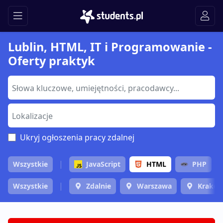
Lublin, HTML, IT i Programowanie -
Oferty praktyk
Ukryj ogłoszenia pracy zdalnej
Wszystkie
JavaScript
HTML
PHP
Wszystkie
Zdalnie
Warszawa
Krakó