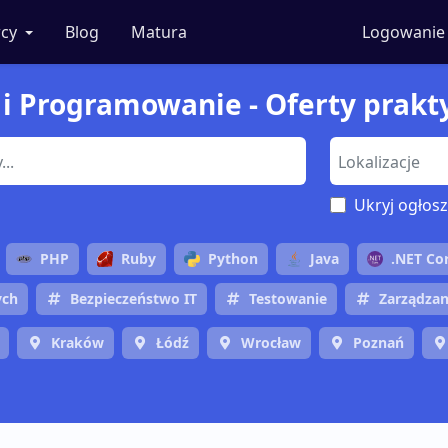
cy
Blog
Matura
Logowanie
 i Programowanie - Oferty prakt
Ukryj ogłosz
PHP
Ruby
Python
Java
.NET Co
ych
Bezpieczeństwo IT
Testowanie
Zarządzan
Kraków
Łódź
Wrocław
Poznań