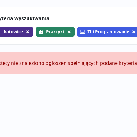
yteria wyszukiwania
Katowice
Praktyki
IT i Programowanie
stety nie znaleziono ogłoszeń spełniających podane kryteria