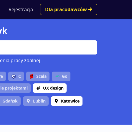
Rejestracja
Dla pracodawców
yk
enia pracy zdalnej
re
C
Scala
Go
ie projektami
UX design
Gdańsk
Lublin
Katowice