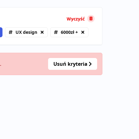
Wyczyść
UX design
6000zł +
.
Usuń kryteria