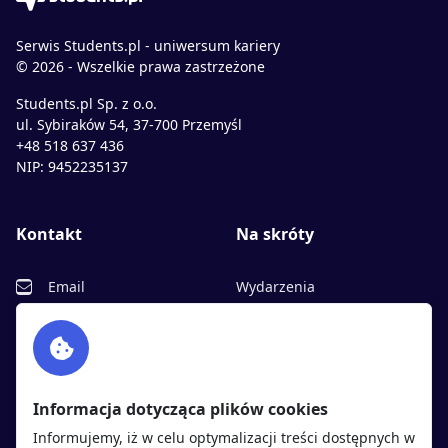
Serwis Students.pl - uniwersum kariery
© 2026 - Wszelkie prawa zastrzeżone
Students.pl Sp. z o.o.
ul. Sybiraków 54, 37-700 Przemyśl
+48 518 637 436
NIP: 9452235137
Kontakt
Na skróty
Email
Wydarzenia
Facebook
Partnerzy
Twitter
Rekrutujemy
sprawdź
LinkedIn
Polityka cookies
Informacja dotycząca plików cookies
Polityka prywatności
Informujemy, iż w celu optymalizacji treści dostępnych w