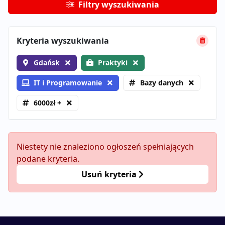
Filtry wyszukiwania
Kryteria wyszukiwania
Gdańsk
Praktyki
IT i Programowanie
Bazy danych
6000zł +
Niestety nie znaleziono ogłoszeń spełniających
podane kryteria.
Usuń kryteria