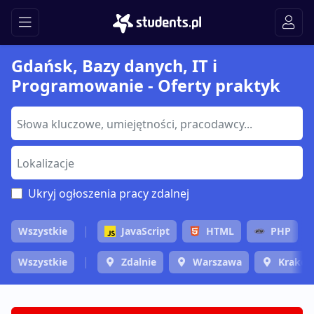
Gdańsk, Bazy danych, IT i
Programowanie - Oferty praktyk
Ukryj ogłoszenia pracy zdalnej
Wszystkie
JavaScript
HTML
PHP
Wszystkie
Zdalnie
Warszawa
Krakó