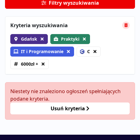
Filtry wyszukiwania
Kryteria wyszukiwania
Gdańsk
Praktyki
IT i Programowanie
C
6000zł +
Niestety nie znaleziono ogłoszeń spełniających
podane kryteria.
Usuń kryteria