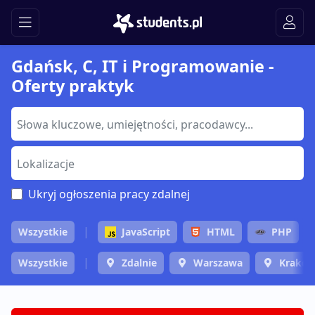
Gdańsk, C, IT i Programowanie -
Oferty praktyk
Ukryj ogłoszenia pracy zdalnej
Wszystkie
JavaScript
HTML
PHP
Wszystkie
Zdalnie
Warszawa
Krakó