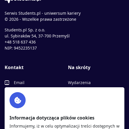
Serwis Students.pl - uniwersum kariery
© 2026 - Wszelkie prawa zastrzeżone
Students.pl Sp. z o.o.
ul. Sybiraków 54, 37-700 Przemyśl
+48 518 637 436
NIP: 9452235137
Kontakt
Na skróty
Email
Wydarzenia
Facebook
Partnerzy
Twitter
Rekrutujemy
sprawdź
LinkedIn
Polityka cookies
Informacja dotycząca plików cookies
Polityka prywatności
Informujemy, iż w celu optymalizacji treści dostępnych w