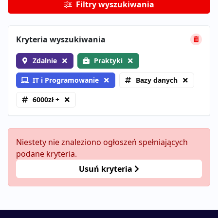
Filtry wyszukiwania
Kryteria wyszukiwania
Zdalnie
Praktyki
IT i Programowanie
Bazy danych
6000zł +
Niestety nie znaleziono ogłoszeń spełniających
podane kryteria.
Usuń kryteria