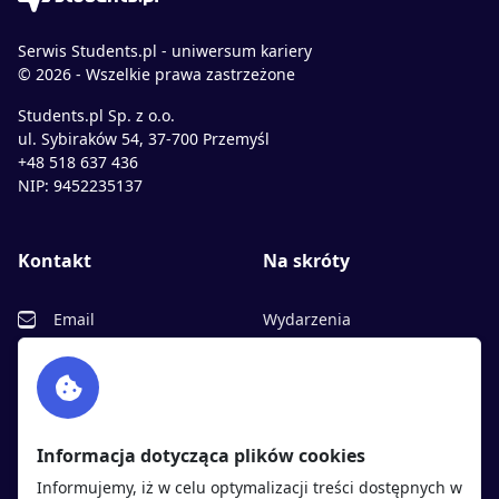
Serwis Students.pl - uniwersum kariery
© 2026 - Wszelkie prawa zastrzeżone
Students.pl Sp. z o.o.
ul. Sybiraków 54, 37-700 Przemyśl
+48 518 637 436
NIP: 9452235137
Kontakt
Na skróty
Email
Wydarzenia
Facebook
Partnerzy
Twitter
Rekrutujemy
sprawdź
LinkedIn
Polityka cookies
Informacja dotycząca plików cookies
Polityka prywatności
Informujemy, iż w celu optymalizacji treści dostępnych w