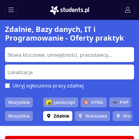
Zdalnie, Bazy danych, IT i
Programowanie - Oferty praktyk
Ukryj ogłoszenia pracy zdalnej
Wszystkie
JavaScript
HTML
PHP
Wszystkie
Zdalnie
Warszawa
Krakó