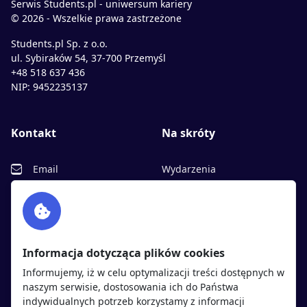
Serwis Students.pl - uniwersum kariery
© 2026 - Wszelkie prawa zastrzeżone
Students.pl Sp. z o.o.
ul. Sybiraków 54, 37-700 Przemyśl
+48 518 637 436
NIP: 9452235137
Kontakt
Na skróty
Email
Wydarzenia
Facebook
Partnerzy
Twitter
Rekrutujemy
sprawdź
LinkedIn
Polityka cookies
Informacja dotycząca plików cookies
Polityka prywatności
Informujemy, iż w celu optymalizacji treści dostępnych w
naszym serwisie, dostosowania ich do Państwa
indywidualnych potrzeb korzystamy z informacji