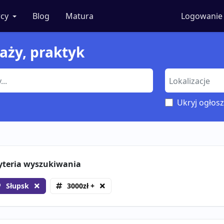
cy
Blog
Matura
Logowanie
taży, praktyk
Ukryj ogłosz
yteria wyszukiwania
Słupsk
3000zł +