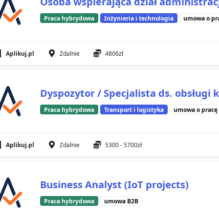
Osoba wspierająca dział administracj
Praca hybrydowa
Inżynieria i technologia
umowa o pr
Aplikuj.pl
Zdalnie
4806zł
Dyspozytor / Specjalista ds. obsługi
Praca hybrydowa
Transport i logistyka
umowa o pracę
Aplikuj.pl
Zdalnie
5300 - 5700zł
Business Analyst (IoT projects)
Praca hybrydowa
umowa B2B