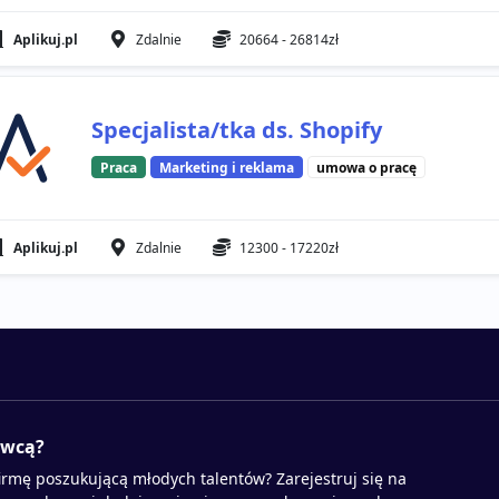
Aplikuj.pl
Zdalnie
20664 - 26814zł
Specjalista/tka ds. Shopify
Praca
Marketing i reklama
umowa o pracę
Aplikuj.pl
Zdalnie
12300 - 17220zł
awcą?
irmę poszukującą młodych talentów? Zarejestruj się na