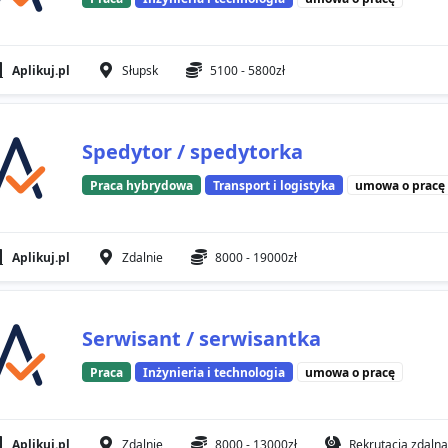
Aplikuj.pl
Słupsk
5100 - 5800zł
Spedytor / spedytorka
Praca hybrydowa
Transport i logistyka
umowa o pracę
Aplikuj.pl
Zdalnie
8000 - 19000zł
Serwisant / serwisantka
Praca
Inżynieria i technologia
umowa o pracę
Aplikuj.pl
Zdalnie
8000 - 13000zł
Rekrutacja zdalna