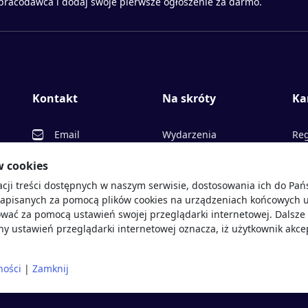
 pracodawca i dodaj swoje pierwsze ogłoszenie za darmo.
Kontakt
Na skróty
Ka
Email
Wydarzenia
Reg
Facebook
Partnerzy
Ofe
w cookies
acji treści dostępnych w naszym serwisie, dostosowania ich do Pa
Twitter
Rekrutujemy
Pr
sprawdź
zapisanych za pomocą plików cookies na urządzeniach końcowych u
LinkedIn
Polityka cookies
Opi
wać za pomocą ustawień swojej przeglądarki internetowej. Dalsze 
y ustawień przeglądarki internetowej oznacza, iż użytkownik akce
Polityka prywatności
Blo
ności
|
Zamknij