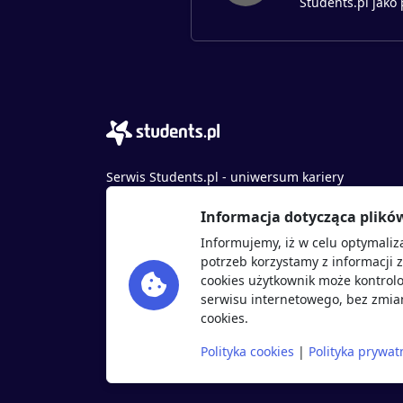
Students.pl jako
Serwis Students.pl - uniwersum kariery
© 2026 - Wszelkie prawa zastrzeżone
Informacja dotycząca plikó
Students.pl Sp. z o.o.
Informujemy, iż w celu optymaliz
ul. Sybiraków 54, 37-700 Przemyśl
potrzeb korzystamy z informacji 
+48 518 637 436
cookies użytkownik może kontrolo
NIP: 9452235137
serwisu internetowego, bez zmian
cookies.
Polityka cookies
|
Polityka prywat