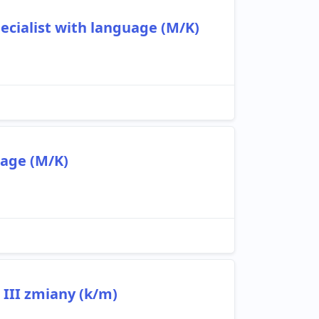
ecialist with language (M/K)
uage (M/K)
 III zmiany (k/m)