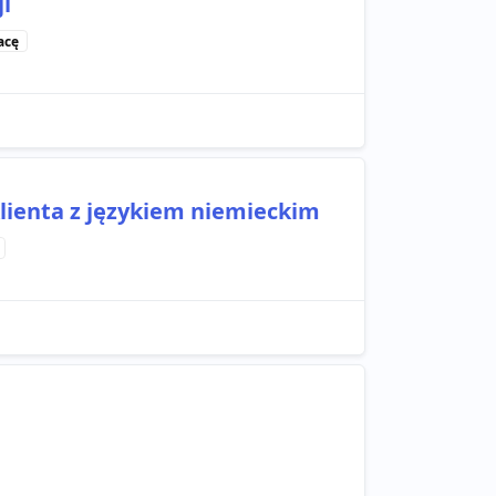
i
acę
 klienta z językiem niemieckim