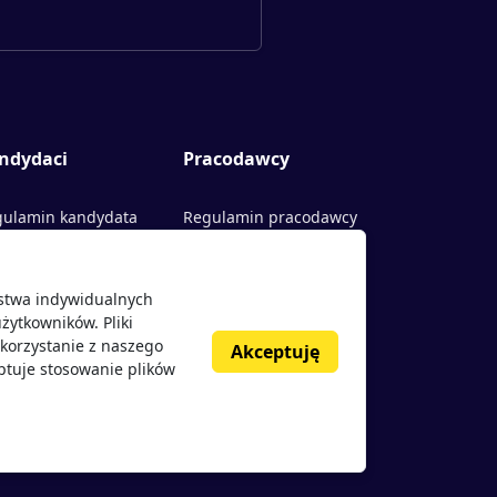
ndydaci
Pracodawcy
ulamin kandydata
Regulamin pracodawcy
rty pracy
Dodaj ogłoszenie
ństwa indywidualnych
acodawcy
żytkowników. Pliki
nie o pracodawcach
korzystanie z naszego
Akceptuję
ptuje stosowanie plików
g