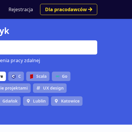
Rejestracja
Dla pracodawców
tyk
enia pracy zdalnej
re
C
Scala
Go
ie projektami
UX design
Gdańsk
Lublin
Katowice