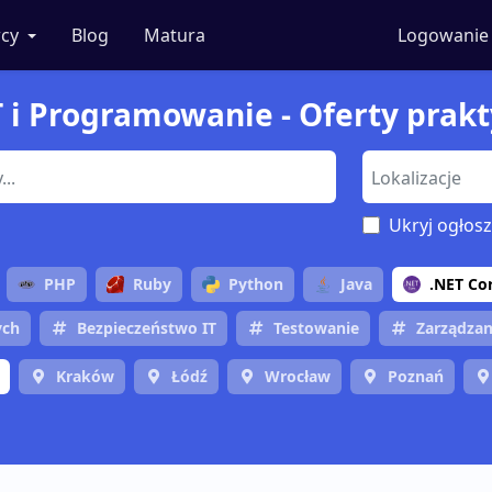
cy
Blog
Matura
Logowanie
T i Programowanie - Oferty prak
Ukryj ogłosz
PHP
Ruby
Python
Java
.NET Co
ych
Bezpieczeństwo IT
Testowanie
Zarządzan
Kraków
Łódź
Wrocław
Poznań