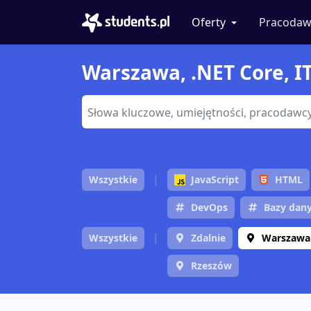
Oferty
Pracodaw
Warszawa, .NET Core, I
Wszystkie
JavaScript
HTML
DevOps
Bazy dan
Wszystkie
Zdalnie
Warszawa
Rzeszów