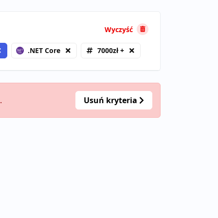
Wyczyść
.NET Core
7000zł +
.
Usuń kryteria