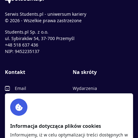
Serwis Students.pl - uniwersum kariery
© 2026 - Wszelkie prawa zastrzeżone
Students.pl Sp. z o.o.
ul. Sybiraków 54, 37-700 Przemyśl
+48 518 637 436
NIP: 9452235137
Kontakt
Na skróty
Email
Wydarzenia
Facebook
Partnerzy
Twitter
Rekrutujemy
sprawdź
LinkedIn
Polityka cookies
Informacja dotycząca plików cookies
Polityka prywatności
Informujemy, iż w celu optymalizacji treści dostępnych w