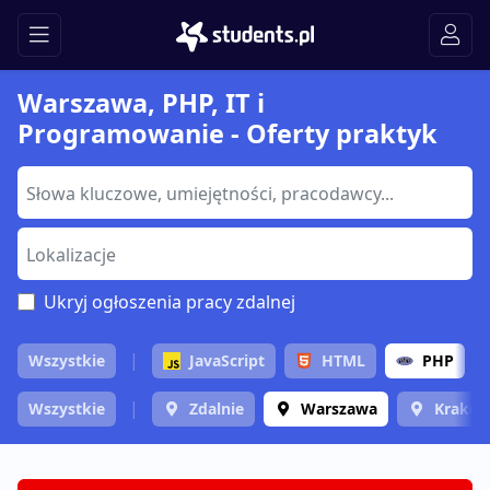
Warszawa, PHP, IT i
Programowanie - Oferty praktyk
Ukryj ogłoszenia pracy zdalnej
Wszystkie
JavaScript
HTML
PHP
Wszystkie
Zdalnie
Warszawa
Krakó