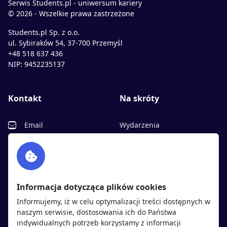
Serwis Students.pl - uniwersum kariery
© 2026 - Wszelkie prawa zastrzeżone
Students.pl Sp. z o.o.
ul. Sybiraków 54, 37-700 Przemyśl
+48 518 637 436
NIP: 9452235137
Kontakt
Na skróty
Email
Wydarzenia
Facebook
Partnerzy
Twitter
Rekrutujemy
sprawdź
LinkedIn
Polityka cookies
Informacja dotycząca plików cookies
Polityka prywatności
Informujemy, iż w celu optymalizacji treści dostępnych w
naszym serwisie, dostosowania ich do Państwa
indywidualnych potrzeb korzystamy z informacji