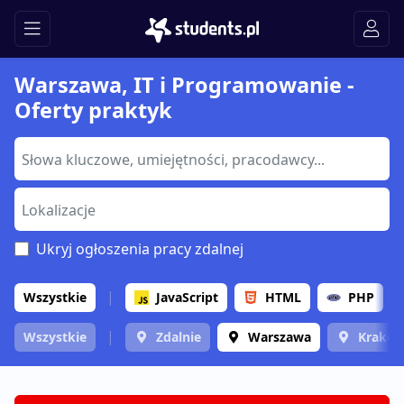
Warszawa, IT i Programowanie -
Oferty praktyk
Ukryj ogłoszenia pracy zdalnej
Wszystkie
JavaScript
HTML
PHP
Wszystkie
Zdalnie
Warszawa
Krakó