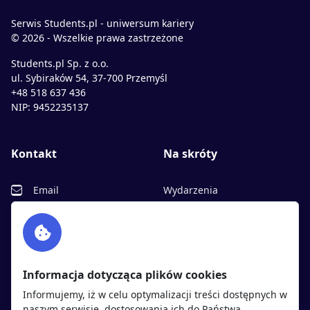
Serwis Students.pl - uniwersum kariery
© 2026 - Wszelkie prawa zastrzeżone
Students.pl Sp. z o.o.
ul. Sybiraków 54, 37-700 Przemyśl
+48 518 637 436
NIP: 9452235137
Kontakt
Na skróty
Email
Wydarzenia
Facebook
Partnerzy
Twitter
Rekrutujemy
sprawdź
LinkedIn
Polityka cookies
Informacja dotycząca plików cookies
Polityka prywatności
Informujemy, iż w celu optymalizacji treści dostępnych w
naszym serwisie, dostosowania ich do Państwa