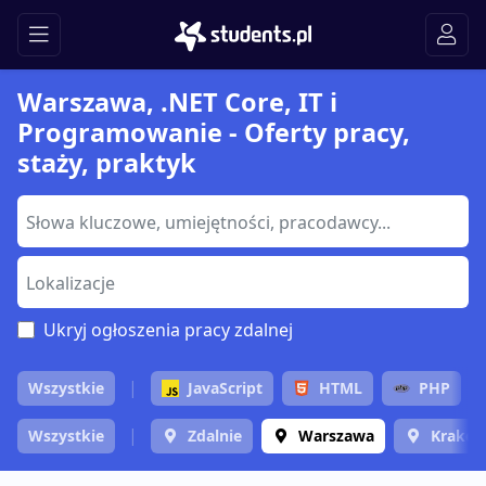
Warszawa, .NET Core, IT i
Programowanie - Oferty pracy,
staży, praktyk
Ukryj ogłoszenia pracy zdalnej
Wszystkie
JavaScript
HTML
PHP
Wszystkie
Zdalnie
Warszawa
Krakó