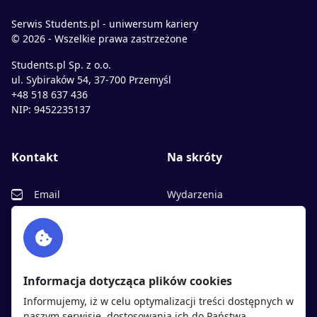
Serwis Students.pl - uniwersum kariery
© 2026 - Wszelkie prawa zastrzeżone
Students.pl Sp. z o.o.
ul. Sybiraków 54, 37-700 Przemyśl
+48 518 637 436
NIP: 9452235137
Kontakt
Na skróty
Email
Wydarzenia
Facebook
Partnerzy
Twitter
Rekrutujemy
sprawdź
LinkedIn
Polityka cookies
Informacja dotycząca plików cookies
Polityka prywatności
Informujemy, iż w celu optymalizacji treści dostępnych w
naszym serwisie, dostosowania ich do Państwa