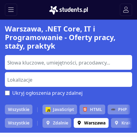
Warszawa, .NET Core, IT i
Programowanie - Oferty pracy,
staży, praktyk
Ukryj ogłoszenia pracy zdalnej
Wszystkie
JavaScript
HTML
PHP
Wszystkie
Zdalnie
Warszawa
Krakó