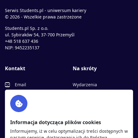
Serwis Students.pl - uniwersum kariery
© 2026 - Wszelkie prawa zastrzeżone
Students.pl Sp. z o.o.
ul. Sybiraków 54, 37-700 Przemyśl
+48 518 637 436
NIP: 9452235137
Kontakt
Na skróty
Email
Wydarzenia
Facebook
Partnerzy
Twitter
Rekrutujemy
sprawdź
LinkedIn
Polityka cookies
Informacja dotycząca plików cookies
Polityka prywatności
Informujemy, iż w celu optymalizacji treści dostępnych w
naszym serwisie, dostosowania ich do Państwa