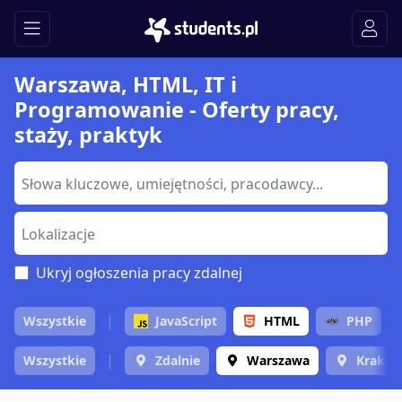
Warszawa, HTML, IT i
Programowanie - Oferty pracy,
staży, praktyk
Ukryj ogłoszenia pracy zdalnej
Wszystkie
JavaScript
HTML
PHP
Wszystkie
Zdalnie
Warszawa
Krakó