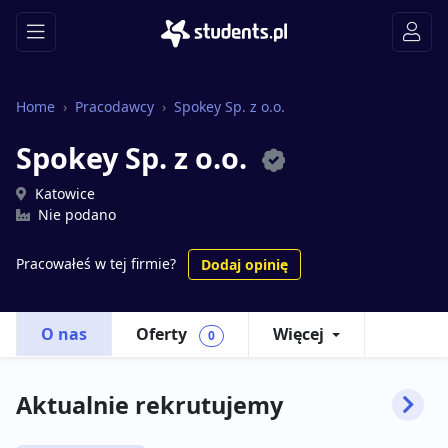
Home
Pracodawcy
Spokey Sp. z o.o.
Spokey Sp. z o.o.
Katowice
Nie podano
Pracowałeś w tej firmie?
Dodaj opinię
O nas
Oferty
Więcej
0
Aktualnie rekrutujemy