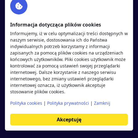
Twitter
Rekrutujemy
sprawdź
LinkedIn
Polityka cookies
Informacja dotycząca plików cookies
Polityka prywatności
Informujemy, iż w celu optymalizacji treści dostępnych w
naszym serwisie, dostosowania ich do Państwa
indywidualnych potrzeb korzystamy z informacji
Kandydaci
Pracodawcy
zapisanych za pomocą plików cookies na urządzeniach
końcowych użytkowników. Pliki cookies użytkownik może
kontrolować za pomocą ustawień swojej przeglądarki
Regulamin kandydata
Regulamin pracodawcy
internetowej. Dalsze korzystanie z naszego serwisu
Oferty pracy
Dodaj ogłoszenie
internetowego, bez zmiany ustawień przeglądarki
internetowej oznacza, iż użytkownik akceptuje
Pracodawcy
stosowanie plików cookies.
Opinie o pracodawcach
Polityka cookies
|
Polityka prywatności
|
Zamknij
Blog
Akceptuję