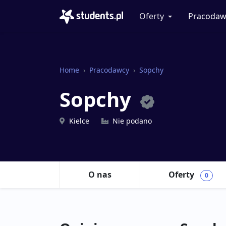
Oferty
Pracodaw
Home
Pracodawcy
Sopchy
Sopchy
Kielce
Nie podano
O nas
Oferty
0