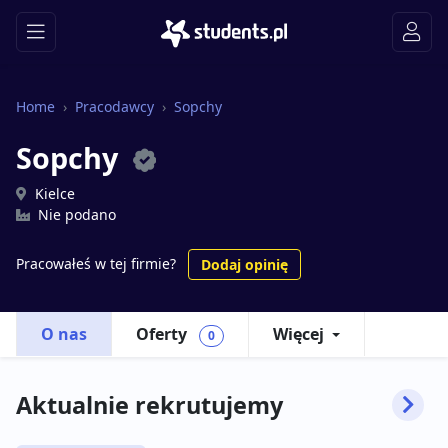
Home
Pracodawcy
Sopchy
Sopchy
Kielce
Nie podano
Pracowałeś w tej firmie?
Dodaj opinię
O nas
Oferty
Więcej
0
Aktualnie rekrutujemy