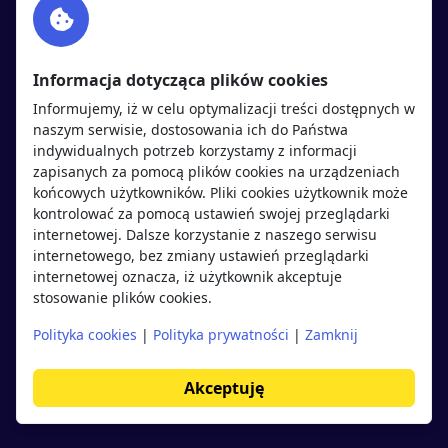
Twitter
Rekrutujemy
sprawdź
LinkedIn
Polityka cookies
Informacja dotycząca plików cookies
Polityka prywatności
Informujemy, iż w celu optymalizacji treści dostępnych w
naszym serwisie, dostosowania ich do Państwa
indywidualnych potrzeb korzystamy z informacji
Kandydaci
Pracodawcy
zapisanych za pomocą plików cookies na urządzeniach
końcowych użytkowników. Pliki cookies użytkownik może
kontrolować za pomocą ustawień swojej przeglądarki
Regulamin kandydata
Regulamin pracodawcy
internetowej. Dalsze korzystanie z naszego serwisu
Oferty pracy
Dodaj ogłoszenie
internetowego, bez zmiany ustawień przeglądarki
internetowej oznacza, iż użytkownik akceptuje
Pracodawcy
stosowanie plików cookies.
Opinie o pracodawcach
Polityka cookies
|
Polityka prywatności
|
Zamknij
Blog
Akceptuję