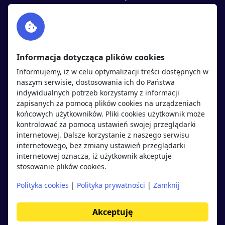
Facebook
Partnerzy
Twitter
Rekrutujemy
sprawdź
LinkedIn
Polityka cookies
Informacja dotycząca plików cookies
Polityka prywatności
Informujemy, iż w celu optymalizacji treści dostępnych w
naszym serwisie, dostosowania ich do Państwa
indywidualnych potrzeb korzystamy z informacji
Kandydaci
Pracodawcy
zapisanych za pomocą plików cookies na urządzeniach
końcowych użytkowników. Pliki cookies użytkownik może
kontrolować za pomocą ustawień swojej przeglądarki
Regulamin kandydata
Regulamin pracodawcy
internetowej. Dalsze korzystanie z naszego serwisu
Oferty pracy
Dodaj ogłoszenie
internetowego, bez zmiany ustawień przeglądarki
internetowej oznacza, iż użytkownik akceptuje
Pracodawcy
stosowanie plików cookies.
Opinie o pracodawcach
Polityka cookies
|
Polityka prywatności
|
Zamknij
Blog
Akceptuję