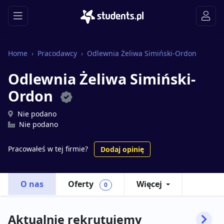
Home
Pracodawcy
Odlewnia Żeliwa Simiński-Ordon
Odlewnia Żeliwa Simiński-
Ordon
Nie podano
Nie podano
Pracowałeś w tej firmie?
Dodaj opinię
O nas
Oferty
Więcej
0
Aktualnie rekrutujemy