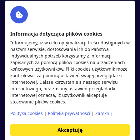
Facebook
Partnerzy
Twitter
Rekrutujemy
sprawdź
LinkedIn
Polityka cookies
Informacja dotycząca plików cookies
Polityka prywatności
Informujemy, iż w celu optymalizacji treści dostępnych w
naszym serwisie, dostosowania ich do Państwa
indywidualnych potrzeb korzystamy z informacji
Kandydaci
Pracodawcy
zapisanych za pomocą plików cookies na urządzeniach
końcowych użytkowników. Pliki cookies użytkownik może
kontrolować za pomocą ustawień swojej przeglądarki
Regulamin kandydata
Regulamin pracodawcy
internetowej. Dalsze korzystanie z naszego serwisu
Oferty pracy
Dodaj ogłoszenie
internetowego, bez zmiany ustawień przeglądarki
internetowej oznacza, iż użytkownik akceptuje
Pracodawcy
stosowanie plików cookies.
Opinie o pracodawcach
Polityka cookies
|
Polityka prywatności
|
Zamknij
Blog
Akceptuję