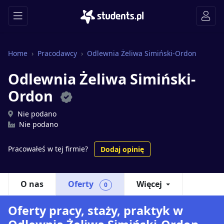
Home
Pracodawcy
Odlewnia Żeliwa Simiński-Ordon
Odlewnia Żeliwa Simiński-
Ordon
Nie podano
Nie podano
Pracowałeś w tej firmie?
Dodaj opinię
O nas
Oferty
Więcej
0
Oferty pracy, staży, praktyk w