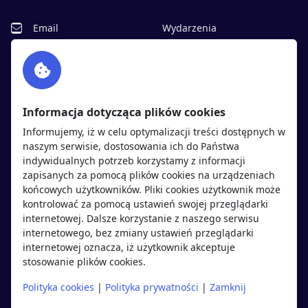
Email
Wydarzenia
Facebook
Partnerzy
Twitter
Rekrutujemy
sprawdź
LinkedIn
Polityka cookies
Informacja dotycząca plików cookies
Polityka prywatności
Informujemy, iż w celu optymalizacji treści dostępnych w
naszym serwisie, dostosowania ich do Państwa
indywidualnych potrzeb korzystamy z informacji
Kandydaci
Pracodawcy
zapisanych za pomocą plików cookies na urządzeniach
końcowych użytkowników. Pliki cookies użytkownik może
kontrolować za pomocą ustawień swojej przeglądarki
Regulamin kandydata
Regulamin pracodawcy
internetowej. Dalsze korzystanie z naszego serwisu
Oferty pracy
Dodaj ogłoszenie
internetowego, bez zmiany ustawień przeglądarki
internetowej oznacza, iż użytkownik akceptuje
Pracodawcy
stosowanie plików cookies.
Opinie o pracodawcach
Polityka cookies
|
Polityka prywatności
|
Zamknij