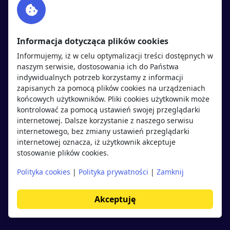
Twitter
Rekrutujemy
sprawdź
LinkedIn
Polityka cookies
Informacja dotycząca plików cookies
Polityka prywatności
Informujemy, iż w celu optymalizacji treści dostępnych w
naszym serwisie, dostosowania ich do Państwa
indywidualnych potrzeb korzystamy z informacji
Kandydaci
Pracodawcy
zapisanych za pomocą plików cookies na urządzeniach
końcowych użytkowników. Pliki cookies użytkownik może
kontrolować za pomocą ustawień swojej przeglądarki
Regulamin kandydata
Regulamin pracodawcy
internetowej. Dalsze korzystanie z naszego serwisu
Oferty pracy
Dodaj ogłoszenie
internetowego, bez zmiany ustawień przeglądarki
internetowej oznacza, iż użytkownik akceptuje
Pracodawcy
stosowanie plików cookies.
Opinie o pracodawcach
Polityka cookies
|
Polityka prywatności
|
Zamknij
Blog
Akceptuję