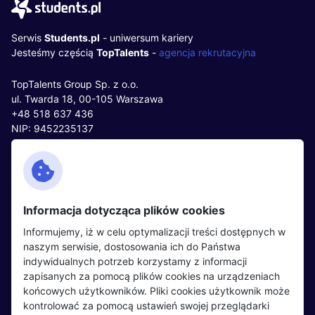
Serwis
Students.pl
- uniwersum kariery
Jesteśmy częścią
TopTalents
-
agencja rekrutacyjna
TopTalents Group Sp. z o.o.
ul. Twarda 18, 00-105 Warszawa
+48 518 637 436
NIP: 9452235137
Kontakt
Polityka cookies
Facebook
Polityka prywatności
Informacja dotycząca plików cookies
Twitter
Partnerzy
Informujemy, iż w celu optymalizacji treści dostępnych w
LinkedIn
Wydarzenia
naszym serwisie, dostosowania ich do Państwa
indywidualnych potrzeb korzystamy z informacji
zapisanych za pomocą plików cookies na urządzeniach
Kandydaci
Pracodawcy
końcowych użytkowników. Pliki cookies użytkownik może
kontrolować za pomocą ustawień swojej przeglądarki
Regulamin kandydata
Regulamin pracodawcy