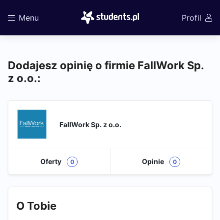
Menu
Profil
Dodajesz opinię o firmie FallWork Sp.
z o.o.:
FallWork Sp. z o.o.
Oferty
Opinie
0
0
O Tobie