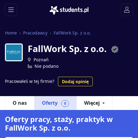
Home
Pracodawcy
FallWork Sp. z o.o.
FallWork Sp. z o.o.
Poznań
Nie podano
Pracowałeś w tej firmie?
Dodaj opinię
O nas
Oferty
Więcej
0
Oferty pracy, staży, praktyk w
FallWork Sp. z o.o.