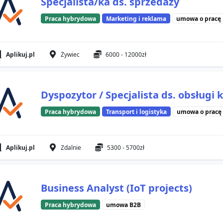
Specjalista/ka ds. sprzedaży
Praca hybrydowa
Marketing i reklama
umowa o pracę
Aplikuj.pl
Żywiec
6000 - 12000zł
Dyspozytor / Specjalista ds. obsługi
Praca hybrydowa
Transport i logistyka
umowa o pracę
Aplikuj.pl
Zdalnie
5300 - 5700zł
Business Analyst (IoT projects)
Praca hybrydowa
umowa B2B