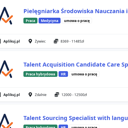
Pielęgniarka Środowiska Nauczania 
Praca
Medycyna
umowa o pracę
Aplikuj.pl
Żywiec
8369 - 11485zł
Talent Acquisition Candidate Care Sp
Praca hybrydowa
HR
umowa o pracę
Aplikuj.pl
Zdalnie
12000 - 12500zł
Talent Sourcing Specialist with lang
Praca hybrydowa
HR
umowa o pracę