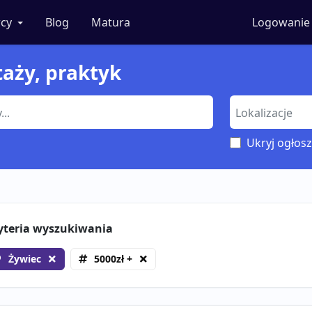
cy
Blog
Matura
Logowanie
taży, praktyk
Ukryj ogłosz
yteria wyszukiwania
Żywiec
5000zł +