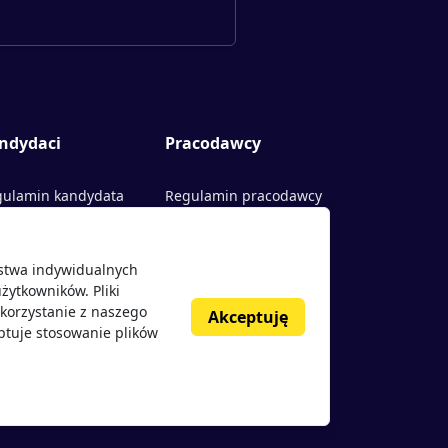
ndydaci
Pracodawcy
ulamin kandydata
Regulamin pracodawcy
rty pracy
Dodaj ogłoszenie
ństwa indywidualnych
acodawcy
żytkowników. Pliki
nie o pracodawcach
korzystanie z naszego
Akceptuję
ptuje stosowanie plików
g