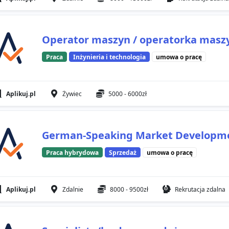
Operator maszyn / operatorka masz
Praca
Inżynieria i technologia
umowa o pracę
Aplikuj.pl
Żywiec
5000 - 6000zł
German-Speaking Market Developmen
Praca hybrydowa
Sprzedaż
umowa o pracę
Aplikuj.pl
Zdalnie
8000 - 9500zł
Rekrutacja zdalna