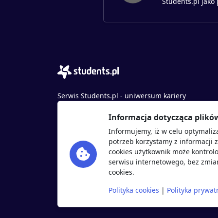
Students.pl jako
Serwis Students.pl - uniwersum kariery
© 2026 - Wszelkie prawa zastrzeżone
Informacja dotycząca plikó
Students.pl Sp. z o.o.
Informujemy, iż w celu optymaliz
ul. Sybiraków 54, 37-700 Przemyśl
potrzeb korzystamy z informacji 
+48 518 637 436
cookies użytkownik może kontrolo
NIP: 9452235137
serwisu internetowego, bez zmian
cookies.
Polityka cookies
|
Polityka prywat