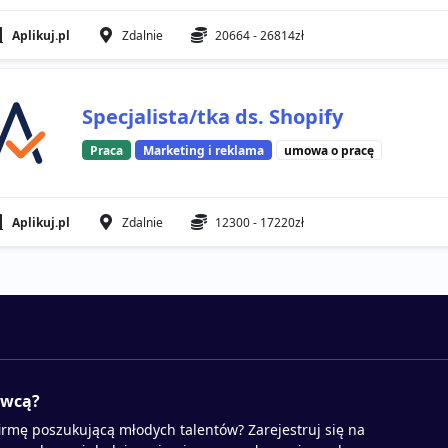
Aplikuj.pl
Zdalnie
20664 - 26814zł
Specjalista/tka ds. Shopify
Praca
Marketing i reklama
umowa o pracę
Aplikuj.pl
Zdalnie
12300 - 17220zł
awcą?
irmę poszukującą młodych talentów? Zarejestruj się na