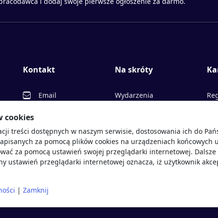
 pracodawca i dodaj swoje pierwsze ogłoszenie za darmo.
Kontakt
Na skróty
Ka
Email
Wydarzenia
Reg
Facebook
Partnerzy
Ofe
w cookies
acji treści dostępnych w naszym serwisie, dostosowania ich do Pa
Twitter
Rekrutujemy
Pr
sprawdź
zapisanych za pomocą plików cookies na urządzeniach końcowych u
LinkedIn
Polityka cookies
Opi
wać za pomocą ustawień swojej przeglądarki internetowej. Dalsze 
y ustawień przeglądarki internetowej oznacza, iż użytkownik akce
Polityka prywatności
Blo
ności
|
Zamknij