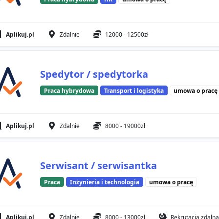
Aplikuj.pl
Zdalnie
12000 - 12500zł
Spedytor / spedytorka
Praca hybrydowa
Transport i logistyka
umowa o pracę
Aplikuj.pl
Zdalnie
8000 - 19000zł
Serwisant / serwisantka
Praca
Inżynieria i technologia
umowa o pracę
Aplikuj.pl
Zdalnie
8000 - 13000zł
Rekrutacja zdalna