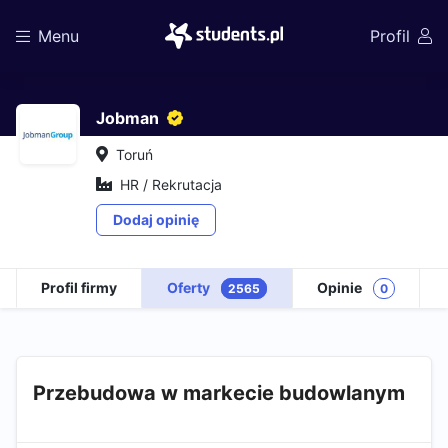
Menu
Profil
Jobman
Toruń
HR / Rekrutacja
Dodaj opinię
Profil firmy
Oferty
Opinie
2565
0
Przebudowa w markecie budowlanym