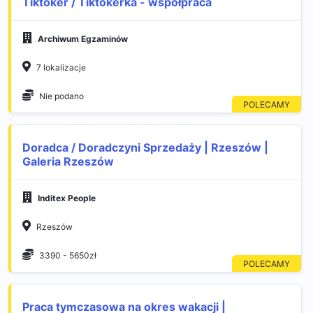
Tiktoker / Tiktokerka - współpraca
Archiwum Egzaminów
7 lokalizacje
Nie podano
Doradca / Doradczyni Sprzedaży | Rzeszów |
Galeria Rzeszów
Inditex People
Rzeszów
3390 - 5650zł
Praca tymczasowa na okres wakacji |