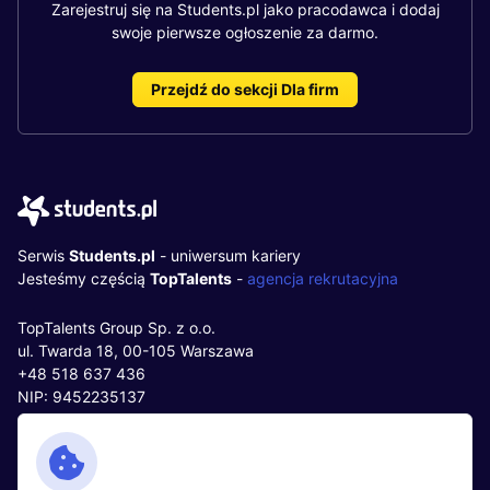
Zarejestruj się na Students.pl jako pracodawca i dodaj
swoje pierwsze ogłoszenie za darmo.
Przejdź do sekcji Dla firm
Serwis
Students.pl
- uniwersum kariery
Jesteśmy częścią
TopTalents
-
agencja rekrutacyjna
TopTalents Group Sp. z o.o.
ul. Twarda 18, 00-105 Warszawa
+48 518 637 436
NIP: 9452235137
Kontakt
Polityka cookies
Facebook
Polityka prywatności