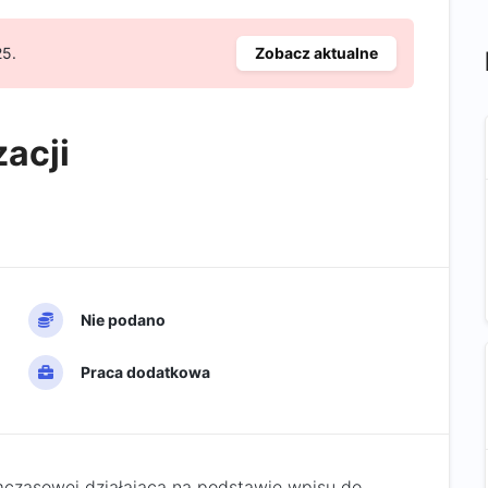
25.
Zobacz aktualne
acji
Nie podano
Praca dodatkowa
mczasowej działająca na podstawie wpisu do