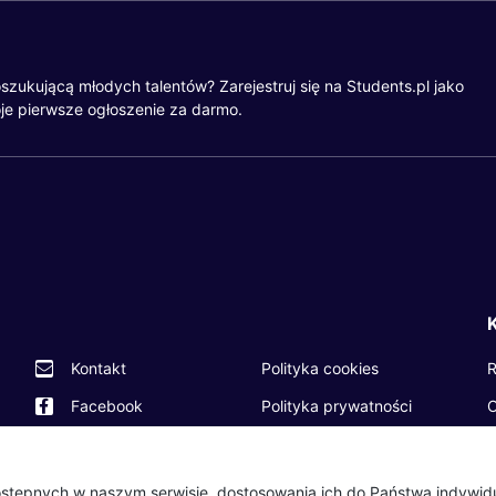
szukującą młodych talentów? Zarejestruj się na Students.pl jako
je pierwsze ogłoszenie za darmo.
R
Kontakt
Polityka cookies
O
Facebook
Polityka prywatności
P
Twitter
Partnerzy
O
LinkedIn
Wydarzenia
 dostępnych w naszym serwisie, dostosowania ich do Państwa indywi