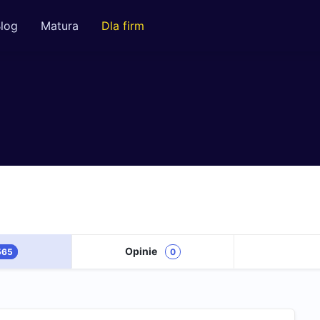
log
Matura
Dla firm
Opinie
565
0