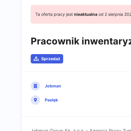
Ta oferta pracy jest
nieaktualna
od 2 sierpnia 20
Pracownik inwentaryz
Sprzedaż
Jobman
Pasłęk
Jobman Group Sp. z o.o. - Agencja Pracy Ty