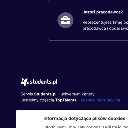
Jesteś pracodawcą?
Reprezentujesz firmę po
pracodawca i dodaj swo
Serwis
Students.pl
- uniwersum kariery
Jesteśmy częścią
TopTalents
-
agencja rekrutacyjna
TopTalents Group Sp. z o.o.
Informacja dotycząca plików cookies
ul. Twarda 18, 00-105 Warszawa
+48 518 637 436
Informujemy, iż w celu optymalizacji treści