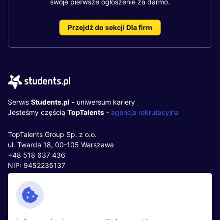
swoje pierwsze ogłoszenie za darmo.
Przejdź do sekcji Dla firm
Serwis
Students.pl
- uniwersum kariery
Jesteśmy częścią
TopTalents
-
agencja rekrutacyjna
TopTalents Group Sp. z o.o.
ul. Twarda 18, 00-105 Warszawa
+48 518 637 436
NIP: 9452235137
Kontakt
Polityka cookies
Facebook
Polityka prywatności