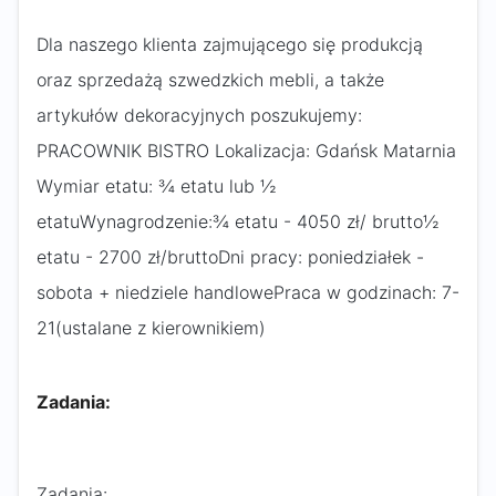
Dla naszego klienta zajmującego się produkcją
oraz sprzedażą szwedzkich mebli, a także
artykułów dekoracyjnych poszukujemy:
PRACOWNIK BISTRO Lokalizacja: Gdańsk Matarnia
Wymiar etatu: ¾ etatu lub ½
etatuWynagrodzenie:¾ etatu - 4050 zł/ brutto½
etatu - 2700 zł/bruttoDni pracy: poniedziałek -
sobota + niedziele handlowePraca w godzinach: 7-
21(ustalane z kierownikiem)
Zadania:
Zadania: