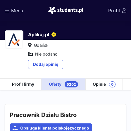
Menu
Profil
Aplikuj.pl
Gdańsk
Nie podano
Dodaj opinię
Profil firmy
Oferty
Opinie
5202
0
Pracownik Działu Bistro
Obsługa klienta polskojęzycznego