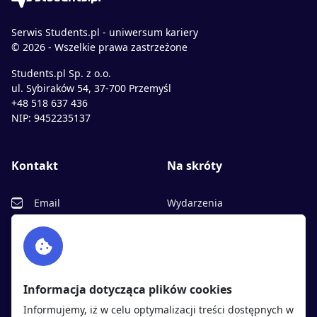
Serwis Students.pl - uniwersum kariery
© 2026 - Wszelkie prawa zastrzeżone
Students.pl Sp. z o.o.
ul. Sybiraków 54, 37-700 Przemyśl
+48 518 637 436
NIP: 9452235137
Kontakt
Na skróty
Email
Wydarzenia
Facebook
Partnerzy
Twitter
Rekrutujemy
sprawdź
LinkedIn
Polityka cookies
Informacja dotycząca plików cookies
Polityka prywatności
Informujemy, iż w celu optymalizacji treści dostępnych w