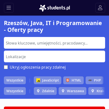
Rzeszów, Java, IT i Programowanie
- Oferty pracy
Ukryj ogłoszenia pracy zdalnej
Wszystkie
JavaScript
HTML
PHP
Wszystkie
Zdalnie
Warszawa
Krakó