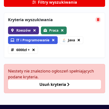
Filtry wyszukiwania
Kryteria wyszukiwania
Rzeszów
Praca
IT i Programowanie
Java
6000zł +
Niestety nie znaleziono ogłoszeń spełniających
podane kryteria.
Usuń kryteria