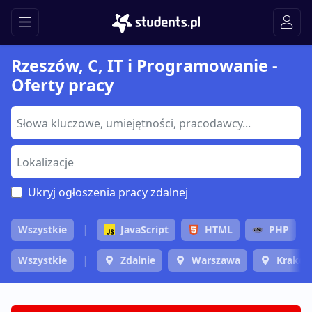
Rzeszów, C, IT i Programowanie -
Oferty pracy
Ukryj ogłoszenia pracy zdalnej
Wszystkie
JavaScript
HTML
PHP
Wszystkie
Zdalnie
Warszawa
Krakó