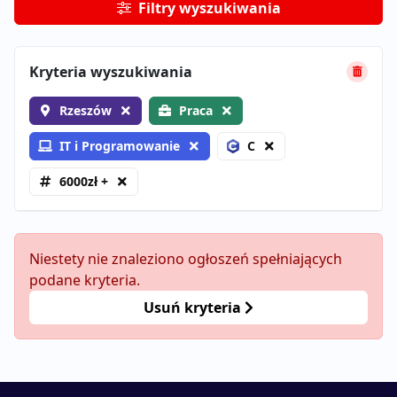
Filtry wyszukiwania
Kryteria wyszukiwania
Rzeszów
Praca
IT i Programowanie
C
6000zł +
Niestety nie znaleziono ogłoszeń spełniających
podane kryteria.
Usuń kryteria