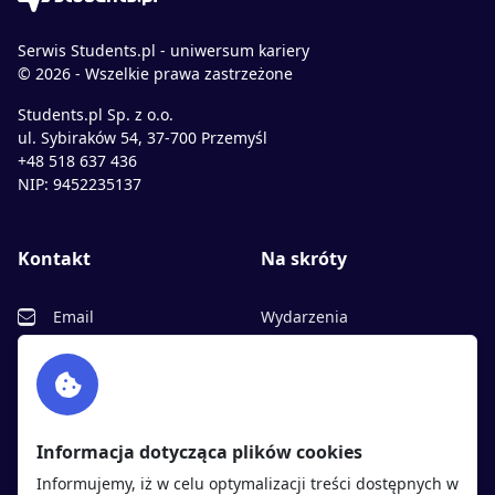
Serwis Students.pl - uniwersum kariery
© 2026 - Wszelkie prawa zastrzeżone
Students.pl Sp. z o.o.
ul. Sybiraków 54, 37-700 Przemyśl
+48 518 637 436
NIP: 9452235137
Kontakt
Na skróty
Email
Wydarzenia
Facebook
Partnerzy
Twitter
Rekrutujemy
sprawdź
LinkedIn
Polityka cookies
Informacja dotycząca plików cookies
Polityka prywatności
Informujemy, iż w celu optymalizacji treści dostępnych w