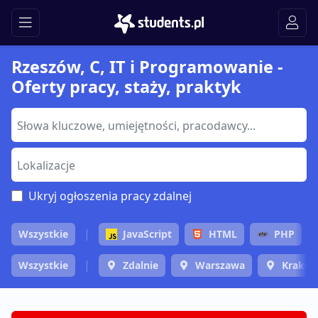
Rzeszów, C, IT i Programowanie -
Oferty pracy, staży, praktyk
Ukryj ogłoszenia pracy zdalnej
Wszystkie
JavaScript
HTML
PHP
Wszystkie
Zdalnie
Warszawa
Krakó