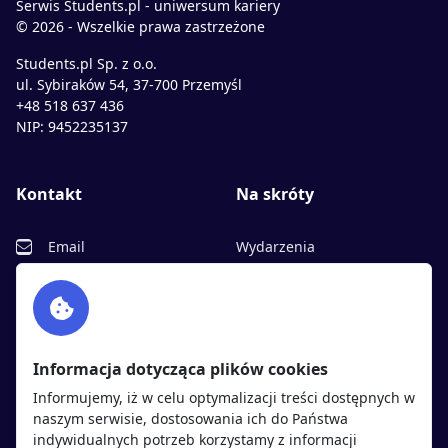
Serwis Students.pl - uniwersum kariery
© 2026 - Wszelkie prawa zastrzeżone
Students.pl Sp. z o.o.
ul. Sybiraków 54, 37-700 Przemyśl
+48 518 637 436
NIP: 9452235137
Kontakt
Na skróty
Email
Wydarzenia
Facebook
Partnerzy
Twitter
Rekrutujemy
sprawdź
LinkedIn
Polityka cookies
Informacja dotycząca plików cookies
Polityka prywatności
Informujemy, iż w celu optymalizacji treści dostępnych w
naszym serwisie, dostosowania ich do Państwa
indywidualnych potrzeb korzystamy z informacji