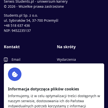
Serwis Students.pl - uniwersum kariery
© 2026 - Wszelkie prawa zastrzeżone
Students.pl Sp. z o.o.
ul. Sybiraków 54, 37-700 Przemyśl
+48 518 637 436
NIP: 9452235137
Kontakt
Na skróty
Email
Wydarzenia
Facebook
Partnerzy
Twitter
Rekrutujemy
sprawdź
LinkedIn
Polityka cookies
Informacja dotycząca plików cookies
Polityka prywatności
Informujemy, iż w celu optymalizacji treści dostępnych w
naszym serwisie, dostosowania ich do Państwa
indywidualnych potrzeb korzystamy z informacji