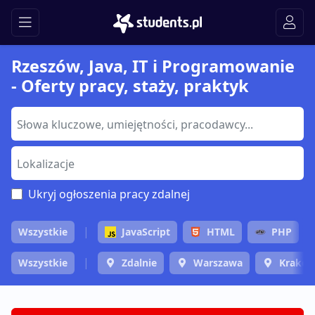
Rzeszów, Java, IT i Programowanie
- Oferty pracy, staży, praktyk
Ukryj ogłoszenia pracy zdalnej
Wszystkie
JavaScript
HTML
PHP
Wszystkie
Zdalnie
Warszawa
Krakó