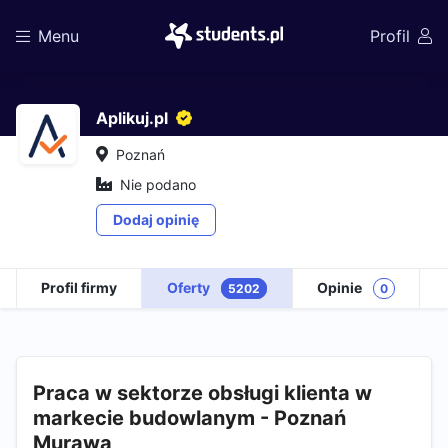
Menu
Profil
Aplikuj.pl
Poznań
Nie podano
Dodaj opinię
Profil firmy
Oferty
Opinie
5202
0
Praca w sektorze obsługi klienta w
markecie budowlanym - Poznań
Murawa