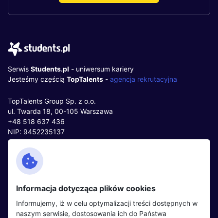
Serwis
Students.pl
- uniwersum kariery
Jesteśmy częścią
TopTalents
-
agencja rekrutacyjna
TopTalents Group Sp. z o.o.
ul. Twarda 18, 00-105 Warszawa
+48 518 637 436
NIP: 9452235137
Kontakt
Polityka cookies
Facebook
Polityka prywatności
Informacja dotycząca plików cookies
Twitter
Partnerzy
Informujemy, iż w celu optymalizacji treści dostępnych w
LinkedIn
Wydarzenia
naszym serwisie, dostosowania ich do Państwa