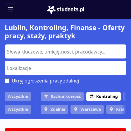
Lublin, Kontroling, Finanse - Oferty
pracy, staży, praktyk
Ukryj ogłoszenia pracy zdalnej
Wszystkie
Rachunkowość
Kontroling
Wszystkie
Zdalnie
Warszawa
Krakó