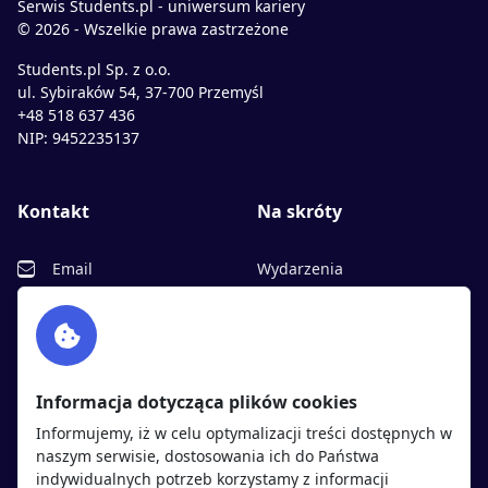
Serwis Students.pl - uniwersum kariery
© 2026 - Wszelkie prawa zastrzeżone
Students.pl Sp. z o.o.
ul. Sybiraków 54, 37-700 Przemyśl
+48 518 637 436
NIP: 9452235137
Kontakt
Na skróty
Email
Wydarzenia
Facebook
Partnerzy
Twitter
Rekrutujemy
sprawdź
LinkedIn
Polityka cookies
Informacja dotycząca plików cookies
Polityka prywatności
Informujemy, iż w celu optymalizacji treści dostępnych w
naszym serwisie, dostosowania ich do Państwa
indywidualnych potrzeb korzystamy z informacji