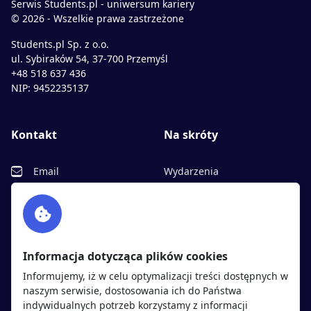
Serwis Students.pl - uniwersum kariery
© 2026 - Wszelkie prawa zastrzeżone
Students.pl Sp. z o.o.
ul. Sybiraków 54, 37-700 Przemyśl
+48 518 637 436
NIP: 9452235137
Kontakt
Na skróty
Email
Wydarzenia
Facebook
Partnerzy
Twitter
Rekrutujemy
sprawdź
LinkedIn
Polityka cookies
Informacja dotycząca plików cookies
Polityka prywatności
Informujemy, iż w celu optymalizacji treści dostępnych w
naszym serwisie, dostosowania ich do Państwa
indywidualnych potrzeb korzystamy z informacji