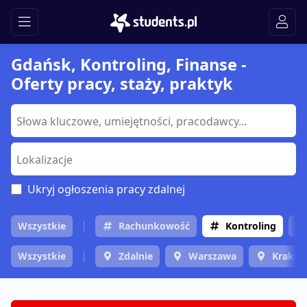
Gdańsk, Kontroling, Finanse -
Oferty pracy, staży, praktyk
Ukryj ogłoszenia pracy zdalnej
Wszystkie
Rachunkowość
Kontroling
Wszystkie
Zdalnie
Warszawa
Krakó