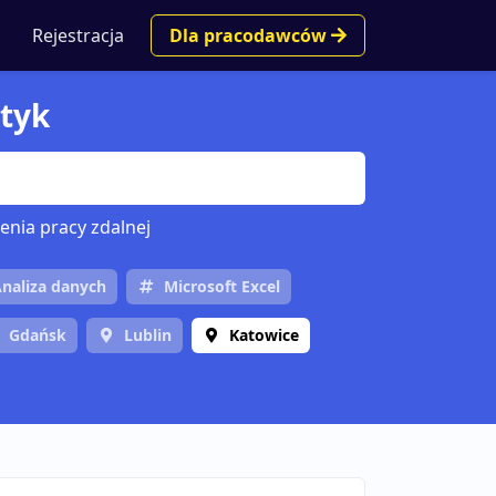
Rejestracja
Dla pracodawców
ktyk
enia pracy zdalnej
naliza danych
Microsoft Excel
Gdańsk
Lublin
Katowice