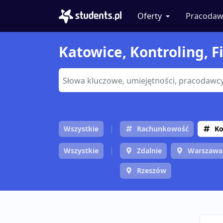
Oferty
Pracodaw
Katowice, Kontroling, Fi
Wszystkie
Rachunkowość
Ko
Wszystkie
Zdalnie
Warszawa
Rzeszów