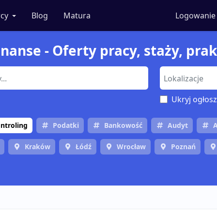
cy
Blog
Matura
Logowanie
nanse - Oferty pracy, staży, pra
Ukryj ogłosz
ntroling
Podatki
Bankowość
Audyt
A
Kraków
Łódź
Wrocław
Poznań