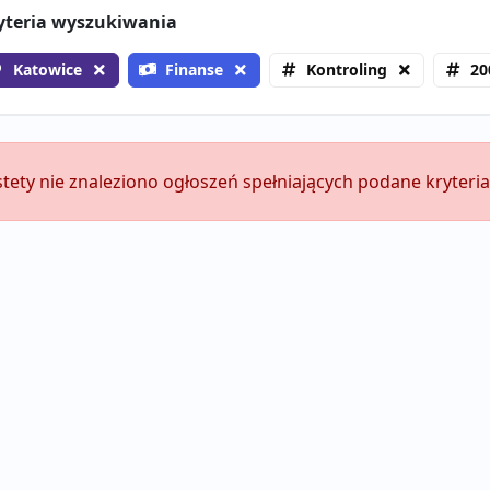
yteria wyszukiwania
Katowice
Finanse
Kontroling
20
stety nie znaleziono ogłoszeń spełniających podane kryteria