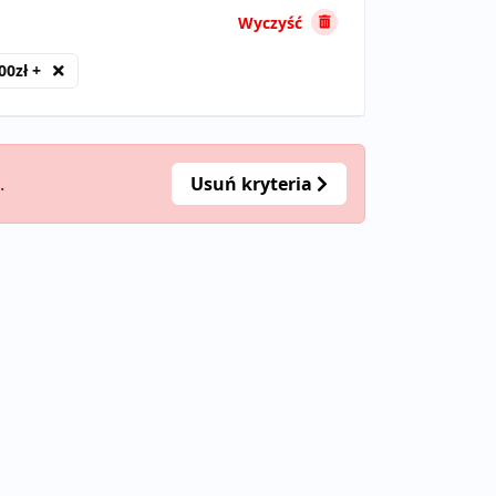
Wyczyść
00zł +
.
Usuń kryteria