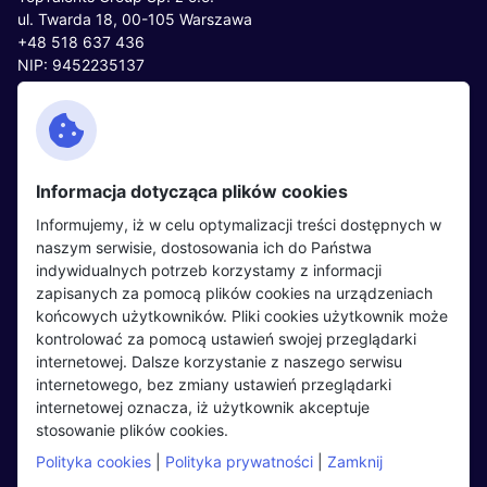
ul. Twarda 18, 00-105 Warszawa
+48 518 637 436
NIP: 9452235137
Kontakt
Polityka cookies
Facebook
Polityka prywatności
Informacja dotycząca plików cookies
Twitter
Partnerzy
Informujemy, iż w celu optymalizacji treści dostępnych w
LinkedIn
Wydarzenia
naszym serwisie, dostosowania ich do Państwa
indywidualnych potrzeb korzystamy z informacji
zapisanych za pomocą plików cookies na urządzeniach
Kandydaci
Pracodawcy
końcowych użytkowników. Pliki cookies użytkownik może
kontrolować za pomocą ustawień swojej przeglądarki
Regulamin kandydata
Regulamin pracodawcy
internetowej. Dalsze korzystanie z naszego serwisu
Oferty pracy
Dodaj ogłoszenie
internetowego, bez zmiany ustawień przeglądarki
internetowej oznacza, iż użytkownik akceptuje
Pracodawcy
stosowanie plików cookies.
Opinie o pracodawcach
Polityka cookies
|
Polityka prywatności
|
Zamknij