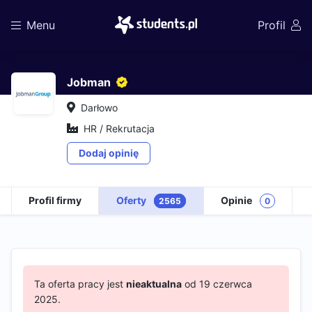
Menu
Profil
Jobman
Darłowo
HR / Rekrutacja
Dodaj opinię
Profil firmy
Oferty
Opinie
2565
0
Ta oferta pracy jest
nieaktualna
od 19 czerwca
2025.