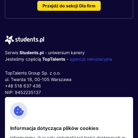
Przejdź do sekcji Dla firm
Serwis
Students.pl
- uniwersum kariery
Jesteśmy częścią
TopTalents
-
agencja rekrutacyjna
TopTalents Group Sp. z o.o.
ul. Twarda 18, 00-105 Warszawa
+48 518 637 436
NIP: 9452235137
Kontakt
Polityka cookies
Facebook
Polityka prywatności
Informacja dotycząca plików cookies
Twitter
Partnerzy
Informujemy, iż w celu optymalizacji treści dostępnych w