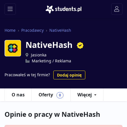
Home
Pracodawcy
NativeHash
NativeHash
Jasionka
Marketing / Reklama
Pracowałeś w tej firmie?
Dodaj opinię
O nas
Oferty
Więcej
0
Opinie o pracy w NativeHash