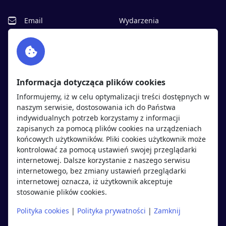
Email
Wydarzenia
Facebook
Partnerzy
Twitter
Rekrutujemy
sprawdź
LinkedIn
Polityka cookies
Informacja dotycząca plików cookies
Polityka prywatności
Informujemy, iż w celu optymalizacji treści dostępnych w
naszym serwisie, dostosowania ich do Państwa
indywidualnych potrzeb korzystamy z informacji
Kandydaci
Pracodawcy
zapisanych za pomocą plików cookies na urządzeniach
końcowych użytkowników. Pliki cookies użytkownik może
kontrolować za pomocą ustawień swojej przeglądarki
Regulamin kandydata
Regulamin pracodawcy
internetowej. Dalsze korzystanie z naszego serwisu
Oferty pracy
Dodaj ogłoszenie
internetowego, bez zmiany ustawień przeglądarki
internetowej oznacza, iż użytkownik akceptuje
Pracodawcy
stosowanie plików cookies.
Opinie o pracodawcach
Polityka cookies
|
Polityka prywatności
|
Zamknij