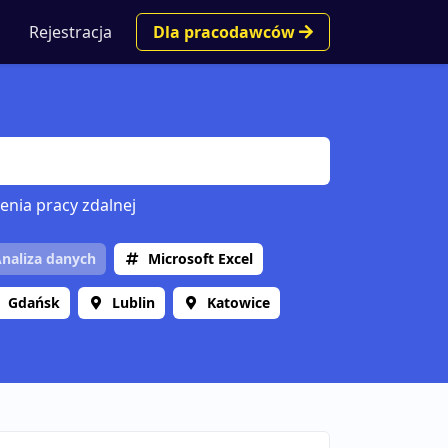
Rejestracja
Dla pracodawców
enia pracy zdalnej
naliza danych
Microsoft Excel
Gdańsk
Lublin
Katowice