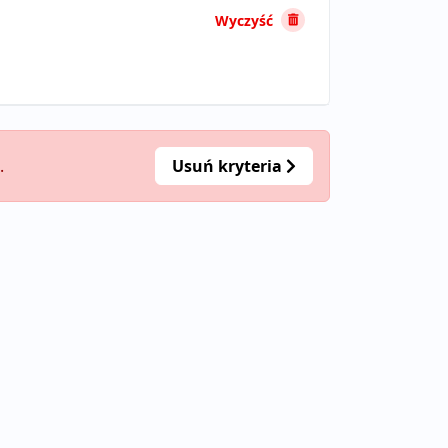
Wyczyść
.
Usuń kryteria