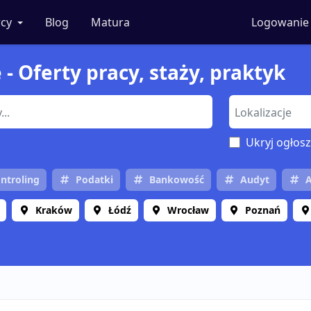
cy
Blog
Matura
Logowanie
 - Oferty pracy, staży, praktyk
Ukryj ogłosz
ntroling
Podatki
Bankowość
Audyt
A
Kraków
Łódź
Wrocław
Poznań