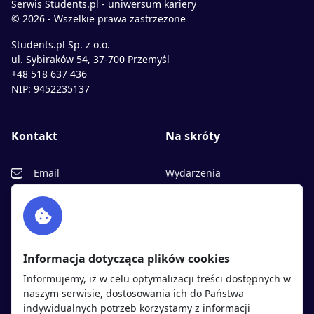
Serwis Students.pl - uniwersum kariery
© 2026 - Wszelkie prawa zastrzeżone
Students.pl Sp. z o.o.
ul. Sybiraków 54, 37-700 Przemyśl
+48 518 637 436
NIP: 9452235137
Kontakt
Na skróty
Email
Wydarzenia
Facebook
Partnerzy
Twitter
Rekrutujemy
sprawdź
LinkedIn
Polityka cookies
Informacja dotycząca plików cookies
Polityka prywatności
Informujemy, iż w celu optymalizacji treści dostępnych w
naszym serwisie, dostosowania ich do Państwa
indywidualnych potrzeb korzystamy z informacji