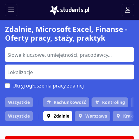
Zdalnie, Microsoft Excel, Finanse -
Oferty pracy, staży, praktyk
Ukryj ogłoszenia pracy zdalnej
Wszystkie
Rachunkowość
Kontroling
Wszystkie
Zdalnie
Warszawa
Krakó